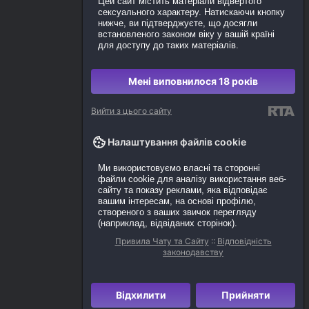
Цей сайт містить матеріали відвертого
сексуального характеру. Натискаючи кнопку
нижче, ви підтверджуєте, що досягли
встановленого законом віку у вашій країні
для доступу до таких матеріалів.
Мені виповнилося 18 років
Вийти з цього сайту
Налаштування файлів cookie
Ми використовуємо власні та сторонні
файли cookie для аналізу використання веб-
сайту та показу реклами, яка відповідає
вашим інтересам, на основі профілю,
створеного з ваших звичок перегляду
(наприклад, відвіданих сторінок).
Привила Чату та Сайту
::
Відповідність
законодавству
Відхилити
Прийняти