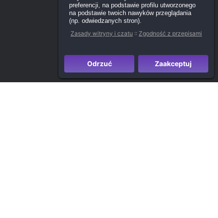
preferencji, na podstawie profilu utworzonego
na podstawie twoich nawyków przeglądania
(np. odwiedzanych stron).
Zasady witryny i czatu
::
Zgodność z przepisami
Odrzuć
Zaakceptuj