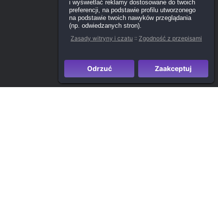
i wyświetlać reklamy dostosowane do twoich
preferencji, na podstawie profilu utworzonego
na podstawie twoich nawyków przeglądania
(np. odwiedzanych stron).
Zasady witryny i czatu
::
Zgodność z przepisami
Odrzuć
Zaakceptuj